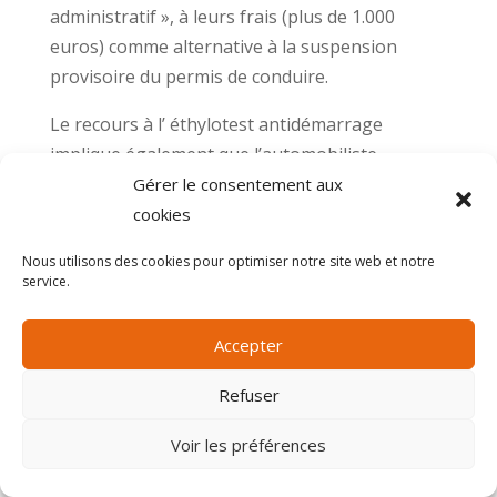
administratif », à leurs frais (plus de 1.000
euros) comme alternative à la suspension
provisoire du permis de conduire.
Le recours à l’ éthylotest antidémarrage
implique également que l’automobiliste
effectue un suivi médico-psychologique dans
Gérer le consentement aux
une consultation d’addictologie.
cookies
Cette mesure est applicable sur une période
Nous utilisons des cookies pour optimiser notre site web et notre
service.
maximale de 6 mois et a pour avantage de
permettre de continuer à conduire et de
Accepter
conserver son activité professionnelle tout en
garantissant la sécurité des autres usagers de
Refuser
la route.
Voir les préférences
Des tests ont été réalisés, dans un premier
temps, dans 7 départements (Drôme, Finistère,