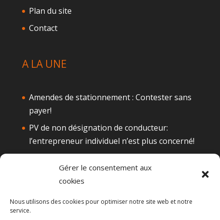
Plan du site
Contact
A LA UNE
Amendes de stationnement : Contester sans
payer!
PV de non désignation de conducteur:
l’entrepreneur individuel n’est plus concerné!
Téléphone au volant: Attention à la
Gérer le consentement aux
suspension de permis
cookies
Alcool au volant : Quelques actualités
Nous utilisons des cookies pour optimiser notre site web et notre
Le permis de conduire probatoire
service.