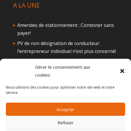
A LA UNE
Amendes de stationnement : Contester sans
payer!
PV de non désignation de conducteur:
l’entrepreneur individuel n’est plus concerné!
Téléphone au volant: Attention à la
Gérer le consentement aux
suspension de permis
cookies
Alcool au volant : Quelques actualités
Nous utilisons des cookies pour optimiser notre site web et notre
Le permis de conduire probatoire
service.
Accepter
Refuser