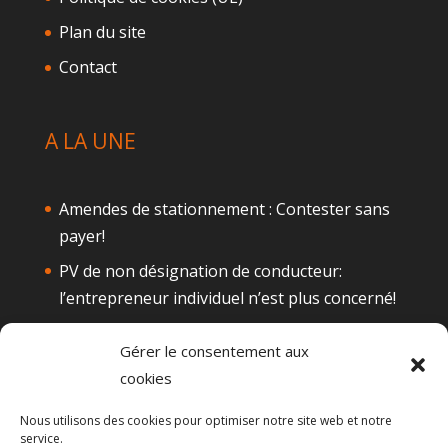
Plan du site
Contact
A LA UNE
Amendes de stationnement : Contester sans
payer!
PV de non désignation de conducteur:
l’entrepreneur individuel n’est plus concerné!
Téléphone au volant: Attention à la
Gérer le consentement aux
suspension de permis
cookies
Alcool au volant : Quelques actualités
Nous utilisons des cookies pour optimiser notre site web et notre
Le permis de conduire probatoire
service.